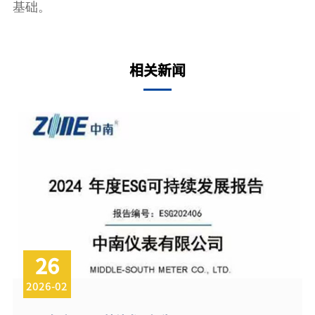
基础。
相关新闻
26
2026-02