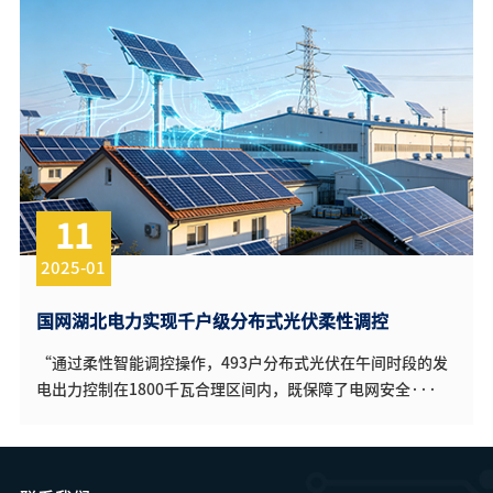
11
2025-01
国网湖北电力实现千户级分布式光伏柔性调控
“通过柔性智能调控操作，493户分布式光伏在午间时段的发
电出力控制在1800千瓦合理区间内，既保障了电网安全···