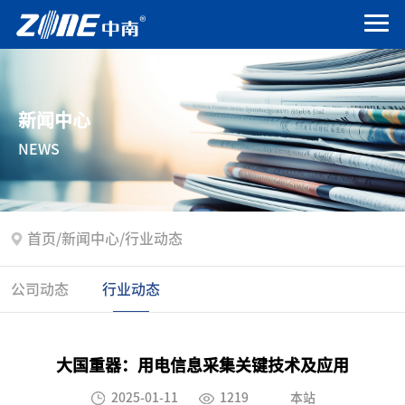
新闻中心
NEWS
首页
/
新闻中心
/
行业动态
公司动态
行业动态
大国重器：用电信息采集关键技术及应用
2025-01-11
1219
本站