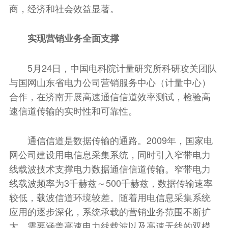
商，经济和社会效益显著。
实现营销业务全面支撑
5月24日，中国电科院计量研究所科研攻关团队
与国网山东省电力公司营销服务中心（计量中心）
合作，在济南开展高速通信信道效率测试，检验高
速信道传输的实时性和可靠性。
通信信道是数据传输的通路。2009年，国家电
网公司建设用电信息采集系统，同时引入窄带电力
线载波技术支撑电力数据通信信道传输。窄带电力
线载波频率为3千赫兹～500千赫兹，数据传输速率
较低，载波信道环境较差。随着用电信息采集系统
应用的逐步深化，系统承载的营销业务范围不断扩
大，需要涵盖高速电力线载波以及高速无线的双模