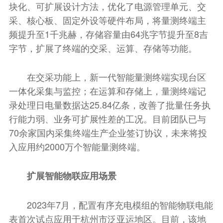
块化、可扩展设计方法，优化了电源管理单元、交
采、核心板、固定外设等硬件布局，将量测终端主
频提升至1千兆赫，存储容量由64兆字节提升至8吉
字节，扩展了终端的交采、运算、存储等功能。
在交采功能上，新一代智能量测终端实现台区
一体化采集与监控；在运算和存储上，量测终端记
录处理日电量数据达25.84亿条，改善了批量任务执
行能力弱、业务可扩展性差的工况。目前团队已与
70余家国内采集终端生产企业签订协议，未来将投
入应用约2000万个智能量测终端。
扩展智能物联应用场景
2023年7月，配置有序充电模组的智能物联电能
表首次试点应用于杭州市泛亚运地区。目前，该地