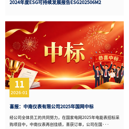
2024年度ESG可持续发展报告ESG202506M2
11
2026-01
喜报：中南仪表有限公司2025年国网中标
经公司全体员工的共同努力，在国家电网2025年电能表招标采
购项目中，中南仪表再创佳绩，喜获订单，公司在国···