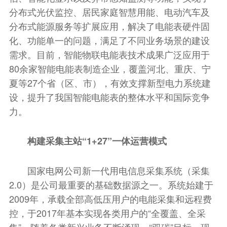
分布式光伏监控、居民家庭智慧用能、电动汽车及
分布式能源服务等扩展应用，解决了电能表硬件固
化、功能单一的问题，满足了不同业务场景的建设
需求。目前，智能物联电能表技术成果广泛应用于
80余家智能电能表制造企业，覆盖河北、重庆、宁
夏等27个省（区、市），有效支撑新型电力系统建
设，提升了我国智能电能表的整体水平和国际竞争
力。
构建采集主站“1+27”一体运营模式
国家电网公司新一代用电信息采集系统（采集
2.0）是公司最重要的基础数据源之一。系统始建于
2009年，承载全部高低压用户的电能采集和远程费
控，于2017年基本实现各类用户的“全覆盖、全采