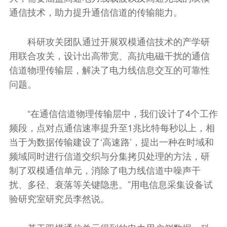
通信技术，助力提升通信信道的传输能力。
科研攻关团队通过开展双模通信技术的产学研
用联合攻关，设计出高带宽、高抗电磁干扰的通信
信道物理传输层，解决了电力线信息交互的可靠性
问题。
“在通信信道物理传输层中，我们设计了4个工作
频段，点对点通信速率提升至1兆比特每秒以上，相
当于为数据传输建设了‘高速路’，提出一种在时域和
频域同时进行信道交织与分集拷贝处理的方法，研
制了双模通信单元，消除了电力线信道中噪声干
扰、多径、衰落等关键隐患。”用电信息采集设备试
验研究室研究员李然说。