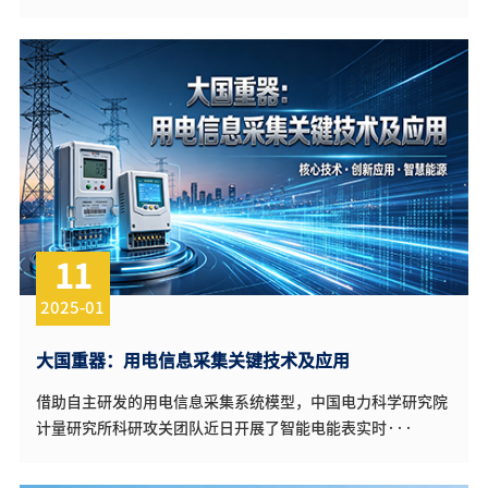
11
2025-01
大国重器：用电信息采集关键技术及应用
借助自主研发的用电信息采集系统模型，中国电力科学研究院
计量研究所科研攻关团队近日开展了智能电能表实时···